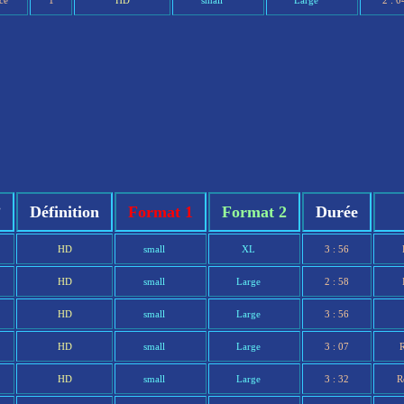
ce
1
HD
small
Large
2 : 0
°
Définition
Format 1
Format 2
Durée
HD
small
XL
3 : 56
HD
small
Large
2 : 58
HD
small
Large
3 : 56
HD
small
Large
3 : 07
R
HD
small
Large
3 : 32
R