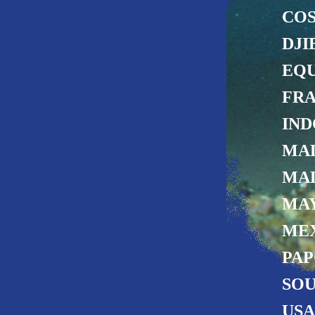
COS
DJI
EQ
FR
IND
MAL
MA
MA
ME
PAP
SO
USA