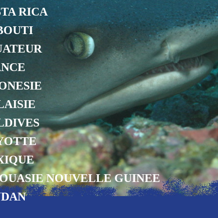
TA RICA
BOUTI
UATEUR
ANCE
ONESIE
AISIE
LDIVES
YOTTE
XIQUE
OUASIE NOUVELLE GUINEE
UDAN