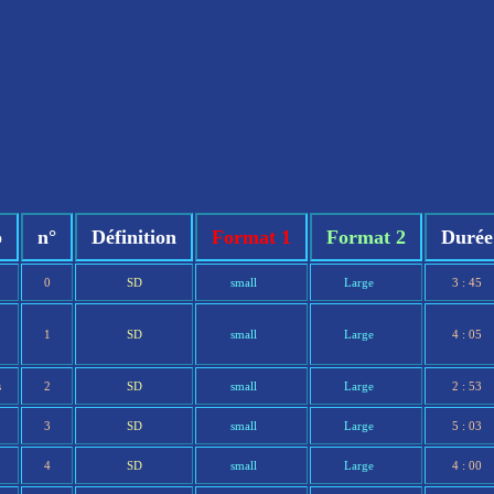
o
n°
Définition
Format 1
Format 2
Durée
0
SD
small
Large
3 : 45
1
SD
small
Large
4 : 05
s
2
SD
small
Large
2 : 53
3
SD
small
Large
5 : 03
4
SD
small
Large
4 : 00