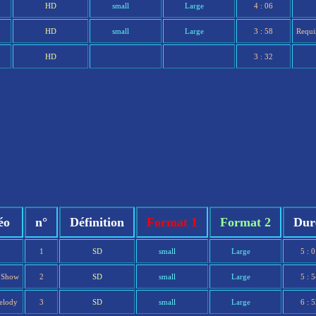
HD
small
Large
4 : 06
HD
small
Large
3 : 58
Requi
HD
3 : 32
éo
n°
Définition
Format 1
Format 2
Dur
1
SD
small
Large
5 : 
e Show
2
SD
small
Large
5 : 
elody
3
SD
small
Large
6 : 