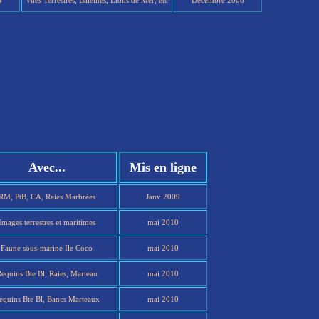
4
Vues Terrestres, Baleines, Lions de Mer, etc
Décembre 2008
Avec...
Mis en ligne
RM, PtB, CA, Raies Marbrées
Janv 2009
Images terrestres et maritimes
mai 2010
Faune sous-marine Ile Coco
mai 2010
equins Bte Bl, Raies, Marteau
mai 2010
equins Bte Bl, Bancs Marteaux
mai 2010