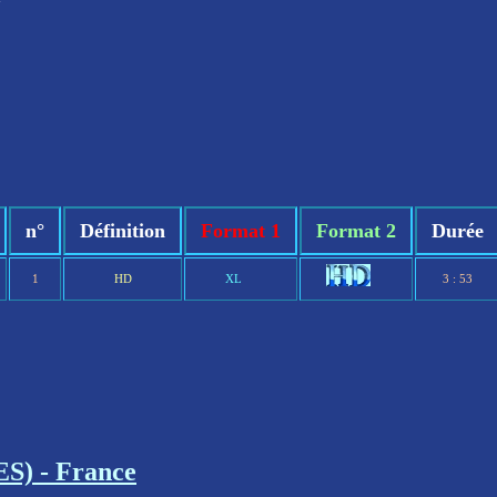
n°
Définition
Format 1
Format 2
Durée
1
HD
XL
3 : 53
S) - France