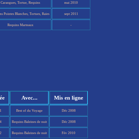
Carangues, Tortue, Requins
mai 2010
ns Pointes Blanches, Tortues, Raies
sept 2011
Requins Marteaux
-
ée
Avec...
Mis en ligne
01
Best of du Voyage
Déc 2008
54
Requins Baleines de nuit
Déc 2008
52
Requins Baleines de nuit
Fév 2010