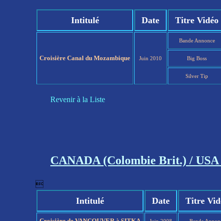
Intitulé
Date
Titre Vidéo
Bande Annonce
Croisière Canal du Mozambique
Juin 2010
Big Boss
Silver Tip
Revenir à la Liste
CANADA (Colombie Brit.) / USA 

Intitulé
Date
Titre Vid
Croisière de VANCOUVER à SITKA