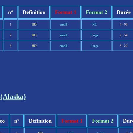
n°
Définition
Format 1
Format 2
Durée
1
HD
small
XL
4 : 00
2
HD
small
Large
2 : 54
3
HD
small
Large
3 : 22
(Alaska)
éo
n°
Définition
Format 1
Format 2
Dur