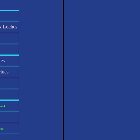
ux Loches
res
rtues
 -
on)
pus