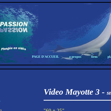
PAGE D'ACCUEIL
a propos
liens
pl
Video Mayotte 3 -
s
e
"60 + 25"