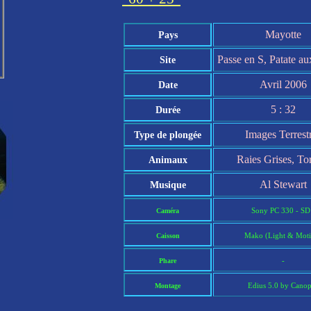
Mayotte
Pays
Passe en S, Patate a
Site
Avril 2006
Date
5 : 32
Durée
Images Terrest
Type de plongée
Raies Grises, To
Animaux
Al Stewart
Musique
Sony PC 330 - SD
Caméra
Mako (Light & Moti
Caisson
-
Phare
Edius 5.0 by Cano
Montage