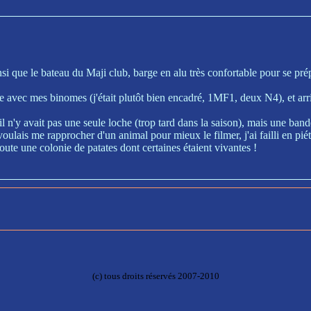
que le bateau du Maji club, barge en alu très confortable pour se prép
te avec mes binomes (j'était plutôt bien encadré, 1MF1, deux N4), et arr
n'y avait pas une seule loche (trop tard dans la saison), mais une bande
is me rapprocher d'un animal pour mieux le filmer, j'ai failli en piétine
oute une colonie de patates dont certaines étaient vivantes !
(c) tous droits réservés 2007-2010