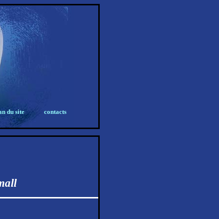
an du site
contacts
mall