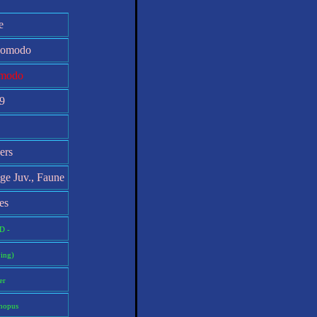
e
Komodo
omodo
09
ers
nge Juv., Faune
es
D -
ing)
er
nopus