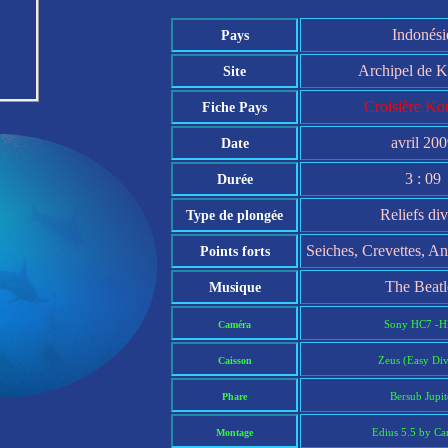
Indonési
Pays
Archipel de 
Site
Croisière K
Fiche Pays
avril 20
Date
3 : 09
Durée
Reliefs div
Type de plongée
Seiches, Crevettes, A
Points forts
The Beatl
Musique
Sony HC7 -H
Caméra
Zeus (Easy Div
Caisson
Bersub Jupit
Phare
Edius 5.5 by Ca
Montage