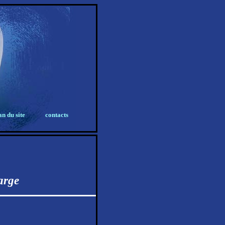
an du site
contacts
arge