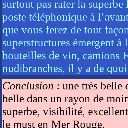
surtout pas rater la superbe 
poste téléphonique à l’avan
que vous ferez de tout façon
superstructures émergent à l
bouteilles de vin, camions 
nudibranches, il y a de quoi 
Conclusion
: une très belle 
belle dans un rayon de moin
superbe, visibilité, excelle
le must en Mer Rouge.