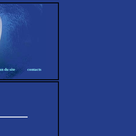
an du site
contacts