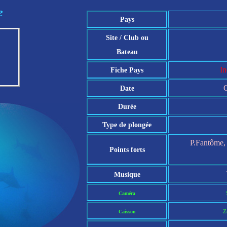
e
Pays
Site / Club ou
Bateau
In
Fiche Pays
Date
Durée
Type de plongée
P.Fantôme, 
Points forts
Musique
Caméra
Z
Caisson