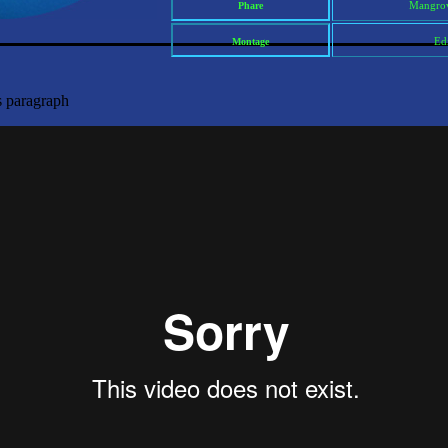
Mangrov
Phare
Ed
Montage
s paragraph