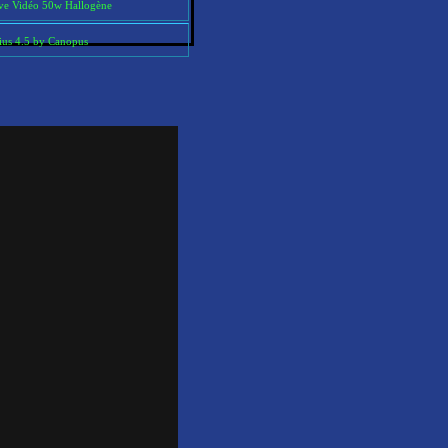
e Vidéo 50w Hallogène
ius 4.5 by Canopus