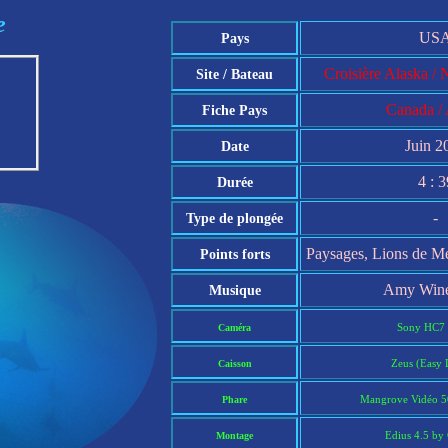
e
US
Pays
Croisière Alaska / 
Site / Bateau
Canada / 
Fiche Pays
Juin 2
Date
4 : 3
Durée
-
Type de plongée
Paysages, Lions de Me
Points forts
Amy Wine
Musique
Sony HC7 
Caméra
Zeus (Easy 
Caisson
Mangrove Vidéo 5
Phare
Edius 4.5 by
Montage