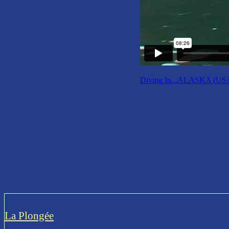
Diving In...ALASKA (US
La Plongée