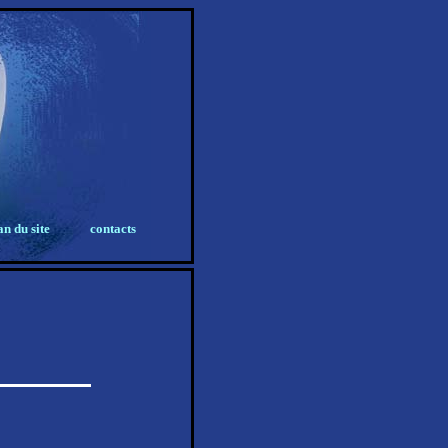
an du site
contacts