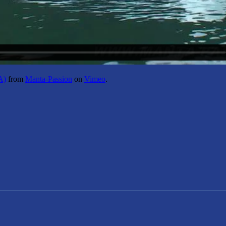
A)
from
Manta-Passion
on
Vimeo
.