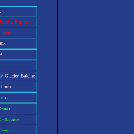
A
Nautilus Explorer
Alaska
008
9
r, Glacier, Baleine
house
-HD -
Diving)
0w Hallogène
 Canopus