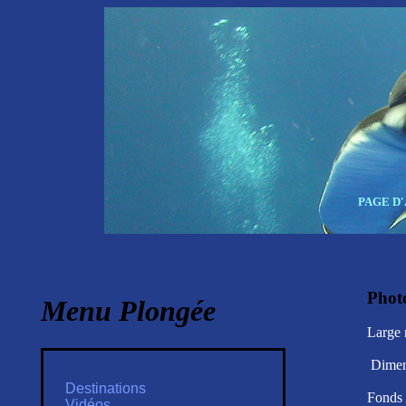
PAGE D
Phot
Menu Plongée
Large 
Dimen
Destinations
Fonds 
Vidéos