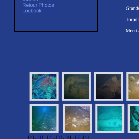
Retour Photos
Grands
Logbook
Torpil
Merci à
[<] . [
1
] . [
2
] . [
3
] . [4] . [
5
] .[>]