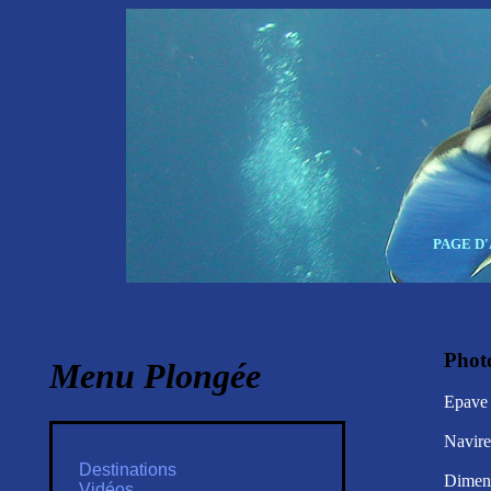
PAGE D
Phot
Menu Plongée
Epave 
Navire
Destinations
Dimen
Vidéos