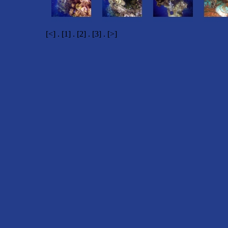
[<] . [1] . [2] . [3] . [>]