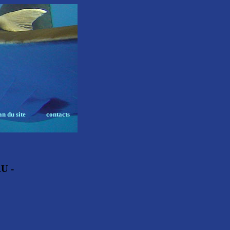
an du site
contacts
RU -