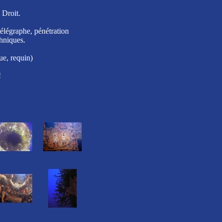
 Droit.
télégraphe, pénétration
chniques.
ue, requin)
!