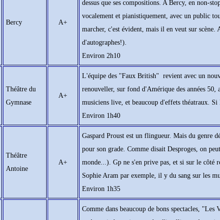
dessus que ses compositions. A Bercy, en non-stop
vocalement et pianistiquement, avec un public tout
Bercy
A+
marcher, c'est évident, mais il en veut sur scène. 
d'autographes!).
Environ 2h10
L'équipe des "Faux British" revient avec un nouve
Théâtre du
renouveller, sur fond d'Amérique des années 50, av
A+
Gymnase
musiciens live, et beaucoup d'effets théatraux. Si 
Environ 1h40
Gaspard Proust est un flingueur. Mais du genre d
pour son grade. Comme disait Desproges, on peut r
Théâtre
A+
monde...). Gp ne s'en prive pas, et si sur le côté 
Antoine
Sophie Aram par exemple, il y du sang sur les mur 
Environ 1h35
Comme dans beaucoup de bons spectacles, "Les Virt