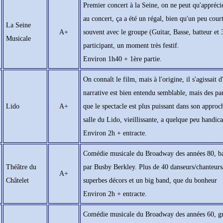
Premier concert à la Seine, on ne peut qu'appréci
au concert, ça a été un régal, bien qu'un peu cour
La Seine
A+
souvent avec le groupe (Guitar, Basse, batteur et 
Musicale
participant, un moment très festif.
Environ 1h40 + 1ère partie.
On connaît le film, mais à l'origine, il s'agissai
narrative est bien entendu semblable, mais des pan
Lido
A+
que le spectacle est plus puissant dans son approc
salle du Lido, vieillissante, a quelque peu handic
Environ 2h + entracte.
Comédie musicale du Broadway des années 80, basé
Théâtre du
par Busby Berkley. Plus de 40 danseurs/chanteur
A+
Châtelet
superbes décors et un big band, que du bonheur
Environ 2h + entracte.
Comédie musicale du Broadway des années 60, gran