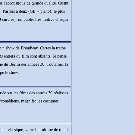
er l'accoustique de grande qualité. Quant
t. Parfois à deux (GE + piano), le plus
3 cuivres), un public très motivé et super
t d'un show de Broadway. Certes la trame
s entiers du film sont absents. Je pense
he du Berlin des années 30. Toutefois, la
apé le show.
e sur les films des années 30 réalisées
s/comédiens, magnifiques costumes,
d classique, voire but ultime de toutes