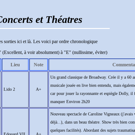
Concerts et Théatres
s sorties ici et là. Les voici par ordre chronologique
(Excellent, à voir absolument) à "E" (nullissime, éviter)
Lieu
Note
Commentai
Un grand classique de Broadway. Crée il y a 60 an
musicale jouée en live bien entendu, mais égaleme
Lido 2
A+
car pour jouer la rayonnante et espiègle Dolly, il 
manquer Environ 2h20
Nouveau spectacle de Caroline Vigneaux (j'avais v
déjà...), dans un beau théatre. Show très bien cons
quelques facilités). Abordant des sujets traumatisa
Edouard VII
A+