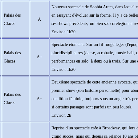
Nouveau spectacle de Sophia Aram, dans lequel el
Palais des
en essayant d'évoluer sur la forme. Il y a de bell
A
Glaces
ses shows précédents, ou bien ses corelégionnaires
Environ 1h20
Spectacle étonnant. Sur un fil rouge léger (l'époqu
Palais des
pluridisciplinaires (danse, acrobatie, music-hall, c
A+
Glaces
performances en solo, à deux ou à trois. Sur une 
Environ 1h20
Deuxième spectacle de cette ancienne avocate, qui
premier show (son histoire personnelle) pour abord
Palais des
A+
condition féminie, toujours sous un angle très pe
Glaces
si certains passages sont parfois un peu loupés.
Environ 2h
Reprise d'un spectacle crée à Broadway, qui lors 
grand succès, mais qui depuis sa relance 10 ans pl