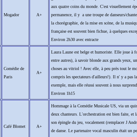
aux quatre coins du monde. C'est visuellement épo
Mogador
A+
permanence, il y a une troupe de danseurs/chante
la chorégraphie, de la mise en scène, de la musiq
française est souvent bien fichue, à quelques exce
Environ 2h30 avec entracte
Laura Laune est belge et humoriste. Elle joue à 
entre autres), à savoir blonde aux grands yeux, u
Comédie de
choses au vitriol ! Avec elle, à peu près tout le
A+
Paris
compris les spectateurs d'ailleurs!). Il n' y a pas 
exemple, mais elle réussi souvent à nous surprend
Environ 1h15
Hommage à la Comédie Musicale US, via un quintet
deux chanteurs. L'orchestration est bien faite, et la
son épingle du jeu, vocalement (remplacer J Andre
Café Blomet
A+
de danse. Le partenaire vocal masculin était un p