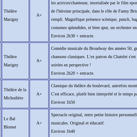
les actrices/chanteuse, imortalisée par le film e
Théâtre
de l'héroine principale, dans le rôle de Fanny Bric
A+
Marigny
rempli. Magnifique présence scénique, punch, bago
costumes splendides, et bien spur, un orchester en 
Environ 2h30 + entracte.
Comédie musicale du Broadway des années 50, gran
Théâtre
chansons classiques. L'ex patron du Chatelet s'est 
A+
Marigny
soirées en perspective !
Environ 2h20 + entracte.
Classique du théâtre du boulevard, autrefois mont
Théâtre de la
A+
C'est efficace, plutôt bien interprété et le temps pa
Michodière
Environ 1h50
Spectacle original, entre petite histoire personnell
Le Bal
A+
musicales. Original et éducatif.
Blomet
Environ 1h40