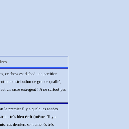
res
s, ce show est d'abod une partition
nt une distribution de grande qualité,
faut un sacré entregent ! A ne surtout pas
u le premier il y a quelques années
truit, très bien écrit (même s'il y a
nts, ces derniers sont amenés très