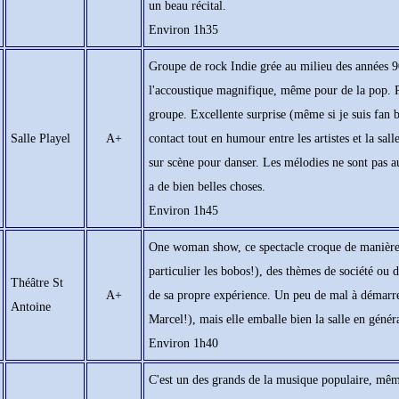
un beau récital.
Environ 1h35
Groupe de rock Indie grée au milieu des années 90
l'accoustique magnifique, même pour de la pop. Pr
groupe. Excellente surprise (même si je suis fan b
Salle Playel
A+
contact tout en humour entre les artistes et la sal
sur scène pour danser. Les mélodies ne sont pas a
a de bien belles choses.
Environ 1h45
One woman show, ce spectacle croque de manière ef
particulier les bobos!), des thèmes de société ou d
Théâtre St
A+
de sa propre expérience. Un peu de mal à démarrer
Antoine
Marcel!), mais elle emballe bien la salle en généra
Environ 1h40
C'est un des grands de la musique populaire, même 